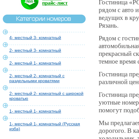
Гостиница «Р
рядом с авто и
ведущих в кру
Рязань.
Рядом с гости
4- местный 3- комнатный
автомобильная
2- местный 3- комнатный
прекрасный ск
темное время 
2- местный 1- комнатный
Гостиница пре
2- местный 2- комнатный с
раздельными кроватями
различной цен
2- местный 2- комнатный с широкой
Гостиница пре
кроватью
уютные номер
помогут подоб
1- местный 1- комнатный
Мы предлагаем
1- местный 1- комнатный (Русская
изба)
дорогого. В к
холодильник, 